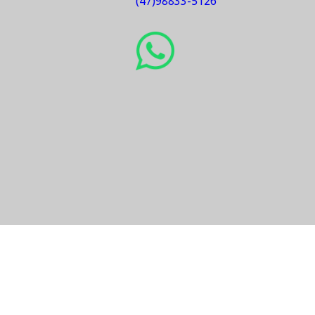
Galvanizado
IMPORTADO
vendas@sohidraulica.c
sohidraulica@sohidraul
(47)98833-5126