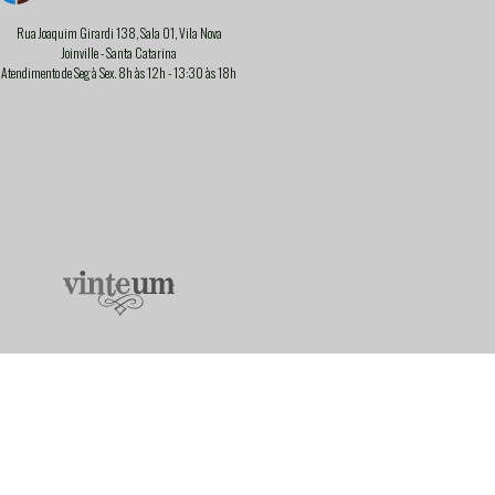
DO
IMPORTADO
ma
Rua Joaquim Girardi 138, Sala 01, Vila Nova
Joinville - Santa Catarina
Atendimento de Seg à Sex. 8h às 12h - 13:30 às 18h