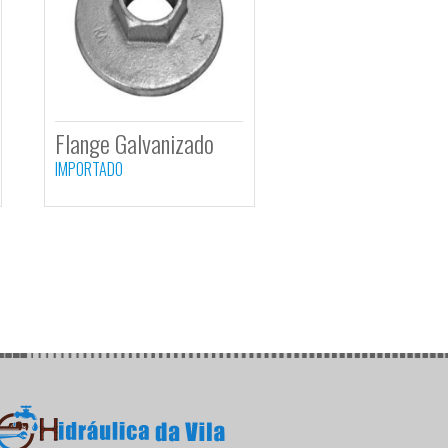
 90º
Curva 45º
nizado Femeá
Galvanizado
Macho/Femeá
DO
IMPORTADO
º Galvanizado
Flange Galvanizado