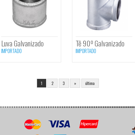
Curva 90º
Curva
Galvanizado
Galva
Macho/Femeá
IMPORTA
IMPORTADO
ze
Luva Galvanizado
Tê 90