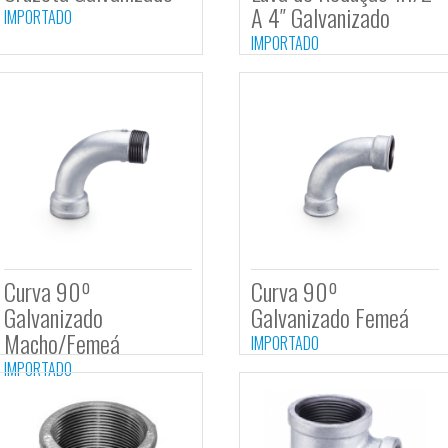
Cruzeta Galvanizado
Luva d
A 4″ G
IMPORTADO
IMPORTA