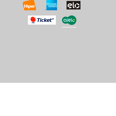
IMPORTADO
IMPORTA
1
2
3
»
últi
om
ica.com