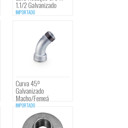
e Redução 1.1/2″
Luva Redução 3/8 A
alvanizado
1.1/2 Galvanizado
DO
IMPORTADO