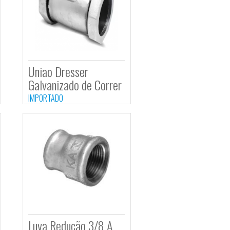
EDUÇAO
Uniao Dresser
NIZADO 4 X 2
Galvanizado de Corre
 140,00 REAIS
IMPORTADO
DO