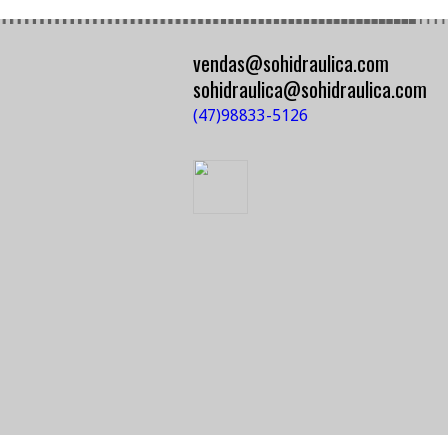
Tubo PPR PN20 Azu
c/ 3 Metros
TOPFUSION
vendas@sohidraulica.c
sohidraulica@sohidraul
(47)98833-5126