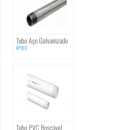
PPR PN25
Tubo Aço Galvanizad
lho c/ 6 Metros
APOLO
ON