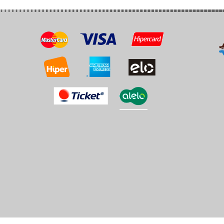
l
Tubo PVC Esgoto
Tubo 
KRONA
KRONA
om
ica.com