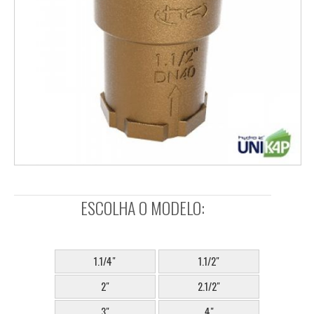
ESCOLHA O MODELO:
SELECIONE:
1.1/4"
1.1/2"
2"
2.1/2"
3"
4"