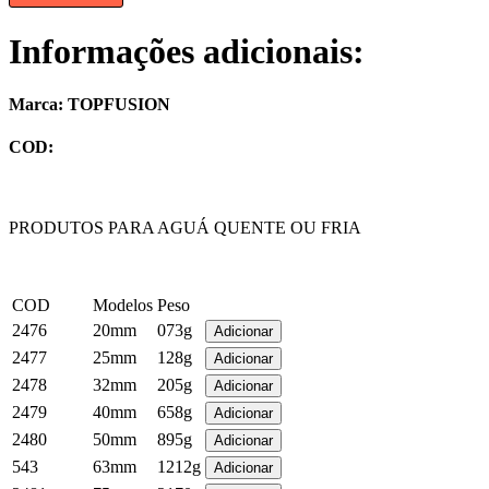
Informações adicionais:
Marca: TOPFUSION
COD:
PRODUTOS PARA AGUÁ QUENTE OU FRIA
COD
Modelos
Peso
2476
20mm
073g
2477
25mm
128g
2478
32mm
205g
2479
40mm
658g
2480
50mm
895g
543
63mm
1212g