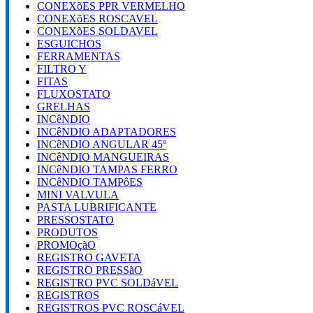
CONEXõES PPR VERMELHO
CONEXõES ROSCAVEL
CONEXõES SOLDAVEL
ESGUICHOS
FERRAMENTAS
FILTRO Y
FITAS
FLUXOSTATO
GRELHAS
INCêNDIO
INCêNDIO ADAPTADORES
INCêNDIO ANGULAR 45º
INCêNDIO MANGUEIRAS
INCêNDIO TAMPAS FERRO
INCêNDIO TAMPôES
MINI VALVULA
PASTA LUBRIFICANTE
PRESSOSTATO
PRODUTOS
PROMOçãO
REGISTRO GAVETA
REGISTRO PRESSãO
REGISTRO PVC SOLDáVEL
REGISTROS
REGISTROS PVC ROSCáVEL