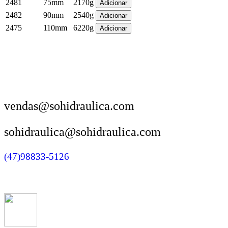
2481
75mm
2170g
2482
90mm
2540g
2475
110mm
6220g
vendas@sohidraulica.com
sohidraulica@sohidraulica.com
(47)98833-5126