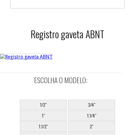
Registro gaveta ABNT
ESCOLHA O MODELO:
SELECIONE:
1/2"
3/4"
1"
1.1/4"
1.1/2"
2"