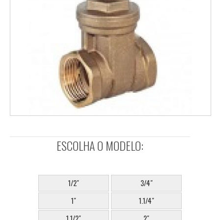
ESCOLHA O MODELO:
SELECIONE:
1/2"
3/4"
1"
1.1/4"
1.1/2"
2"