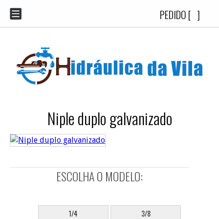
PEDIDO [
]
Niple duplo galvanizado
ESCOLHA O MODELO:
SELECIONE:
1/4
3/8