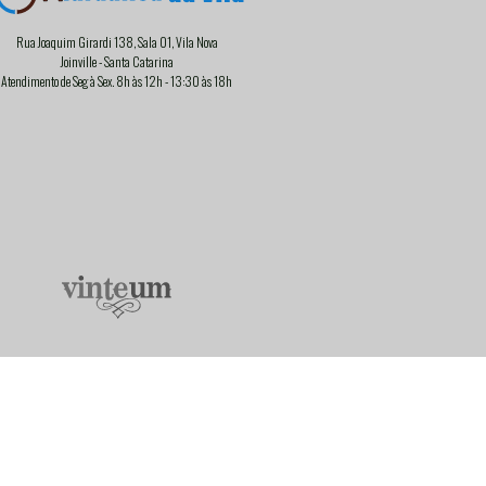
Rua Joaquim Girardi 138, Sala 01, Vila Nova
Joinville - Santa Catarina
Atendimento de Seg à Sex. 8h às 12h - 13:30 às 18h