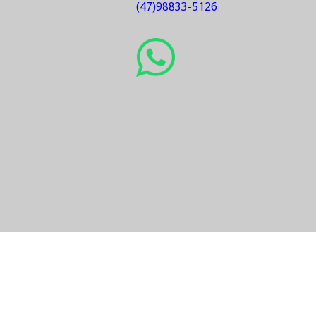
5257
90º x 4
vendas@sohidraulica.c
sohidraulica@sohidraul
(47)98833-5126