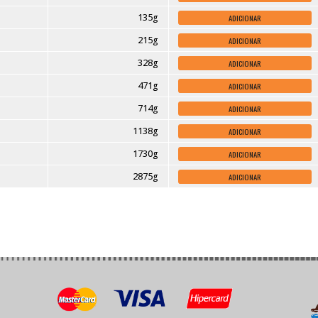
Peso
037g
070g
090g
135g
215g
328g
471g
714g
1138g
1730g