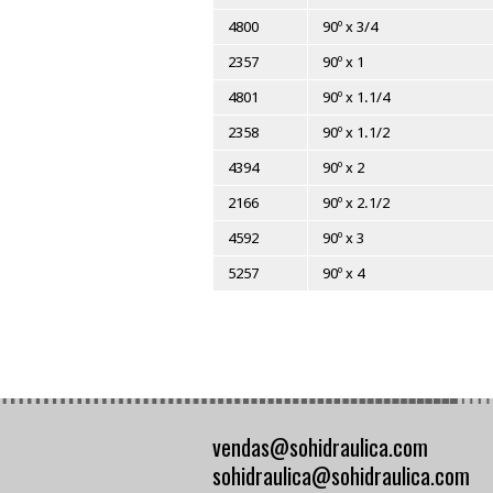
COD
Modelos
4798
90º x 1/4
4799
90º x 3/8
4437
90º x 1/2
4800
90º x 3/4
2357
90º x 1
4801
90º x 1.1/4
2358
90º x 1.1/2
4394
90º x 2
2166
90º x 2.1/2
4592
90º x 3