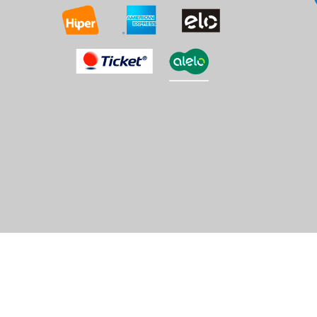
2875g
om
ica.com