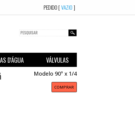
PEDIDO [
VAZ
EXÕES
CAIXAS D'ÁGUA
VÁLVULAS
alvanizado Femeá
Modelo 90º x 
COMPR