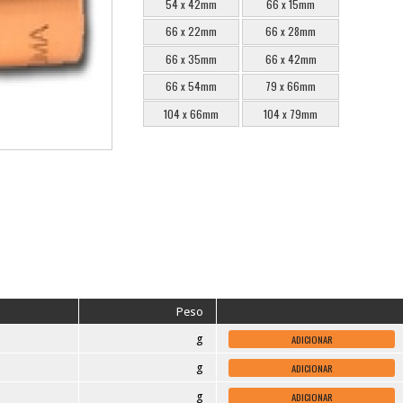
ESCOLHA O MODELO
54 x 28mm
5
54 x 42mm
6
66 x 22mm
6
66 x 35mm
6
66 x 54mm
7
104 x 66mm
1
is: