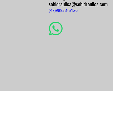
104 x 66mm
104 x 79mm
vendas@sohidraulica.c
sohidraulica@sohidraul
(47)98833-5126