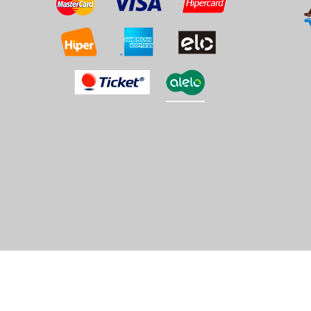
g
g
om
ica.com