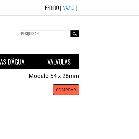
PEDIDO [
VAZ
EXÕES
CAIXAS D'ÁGUA
VÁLVULAS
Cobre Ate 104
Modelo 54 x 2
COMPR