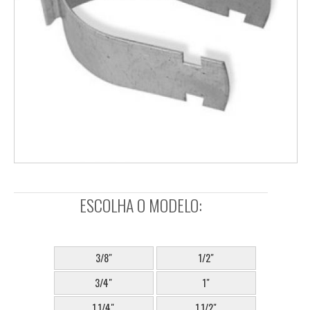
ESCOLHA O MODELO:
SELECIONE:
3/8"
1/2"
3/4"
1"
1.1/4"
1.1/2"