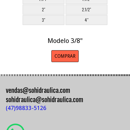
2"
2.1/2"
3"
4"
Modelo 3/8"
COMPRAR
vendas@sohidraulica.com
sohidraulica@sohidraulica.com
(47)98833-5126