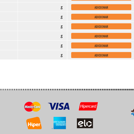
Peso
g
g
g
g
g
g
g
g
g